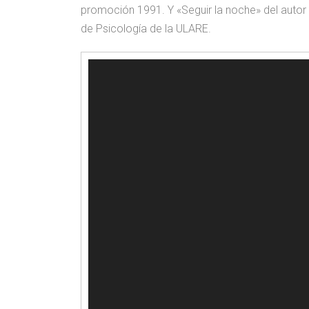
promoción 1991. Y «Seguir la noche» del autor 
de Psicología de la ULARE.
Reproductor
de
vídeo