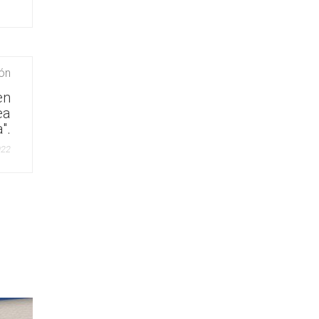
ión
en
ea
".
022