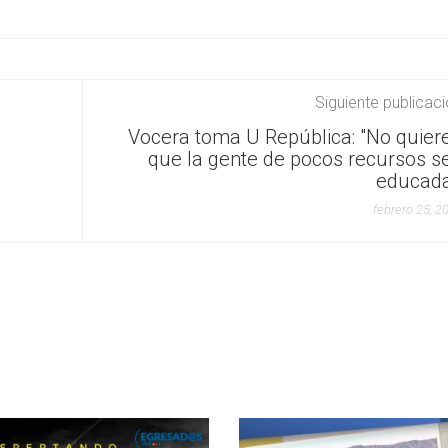
Siguiente publicac
Vocera toma U República: "No quier
que la gente de pocos recursos s
educada
febrero 25, 2